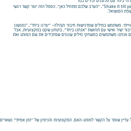
 ביחד עם סלוגנים זכירים כמו
"Shake it till y
, "הערב שלכם מתחיל כאן". הסמל הזה יוצר קשר רגשי
שפת הסושיאל.
וייתי. משתמש במילים שמדגישות חיבור וקהילה- "יצרנו ביחד", "נפגשנו
בור ישיר ואישי עם תחושת "אנחנו ביחד". ביטחון שקט במקצועיות, אבל
ם אנחנו משתמשים במשחקי מילים שנונים שמזכירים את שם המותג ואת
 עדיין שומר על הקשר למותג-האם. המקצועיות והניסיון של "זמן אמיתי" נשארי