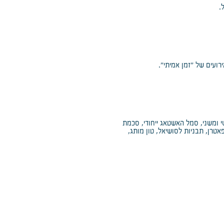
.
ועים של "זמן אמיתי".
י ומשני, סמל האשטאג ייחודי, סכמת
פאטרן, תבניות לסושיאל, טון מותג,