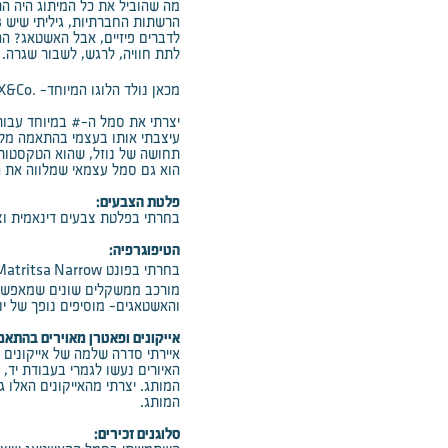
מה שהוביל את כל המיתוג היה ה
לדברים פיזיים, אבל האשטאג? ה
לתת חוויה, לרגש, לשבור שגרה.
X&Co.
מכאן נולד הלוגו המיוחד-
יצרתי את סמל ה-# במיוחד עבור
עיצבתי אותו בעצמי בהתאמה מל
תחושה של נוזל, שהוא הטקסטורה 
הוא גם סמל עצמאי שמלווה את 
פלטת הצבעים:
בחרתי בפלטת צבעים דינאמית וצעי
הטיפוגרפיה:
Matritsa Narrow
בחרתי בפונט
מורכב ממשקלים שונים שמאפשרי
והאשטאגים- מוסיפים נופך של יו
אייקונים ופאטרן מאוירים בהתאמ
איירתי סדרה שלמה של אייקונים 
האיורים נעשו לגמרי בעבודת יד, 
המותג. יצרתי מהאייקונים האלו ג
המותג.
סלוגנים זכירים: