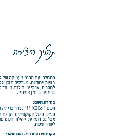
תהליך היצירה
התחלתי עם הבנה מעמיקה של קה
חוויות ייחודיות, מעריכים תוכן א
לחברות, ערבי ימי הולדת מיוחדים
ברמנים ב"זמן אמיתי".
בחירת השם:
"MIX&Co."
השם
נבחר כדי ליצו
הערבוב של הקוקטיילים והן את 
אבל גם רומז על קהילה. השם מד
לשדר איכות.
הקונספט המרכזי- האשטאג: