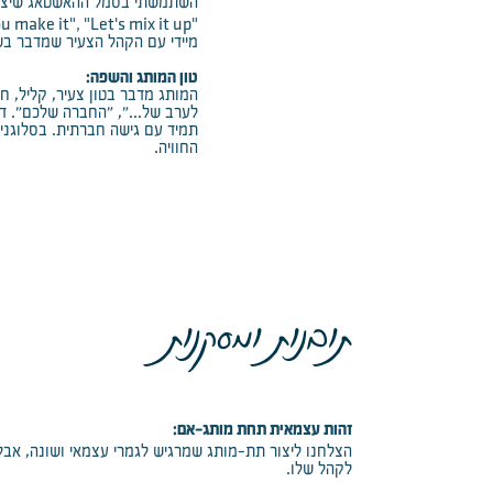
השתמשתי בסמל ההאשטאג שיצרתי
ou make it", "Let's mix it up"
מיידי עם הקהל הצעיר שמדבר ב
טון המותג והשפה:
המותג מדבר בטון צעיר, קליל, חו
לערב של...", "החברה שלכם". די
תמיד עם גישה חברתית. בסלוגני
החוויה.
תובנות ומסקנות
זהות עצמאית תחת מותג-אם:
הצלחנו ליצור תת-מותג שמרגיש לגמרי עצמאי ושונה, אבל
לקהל שלו.