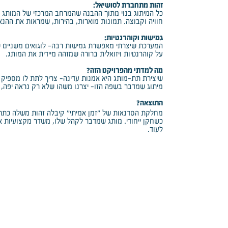
זהות מתחברת לסושיאל:
כל המיתוג בנוי מתוך ההבנה שהמרחב המרכזי של המותג ה
חוויה וקבוצה. תמונות מוארות, בהירות, שמראות את ההנא
גמישות וקוהרנטיות:
המערכת שיצרתי מאפשרת גמישות רבה- לוגואים משניים שו
על קוהרנטיות ויזואלית ברורה שמזהה מיידית את המותג.
מה למדתי מהפרויקט הזה?
שיצירת תת-מותג היא אמנות עדינה- צריך לתת לו מספיק ח
מיתוג שמדבר בשפה הזו- יצרנו משהו שלא רק נראה יפה, א
התוצאה?
מחלקת הסדנאות של "זמן אמיתי" קיבלה זהות משלה כת
כשחקן ייחודי. מותג שמדבר לקהל שלו, משדר מקצועיות אב
לעוד.