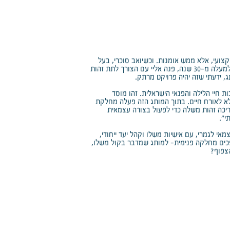
צועי, אלא ממש אומנות. וכשיואב סוכרי, בעל
"זמן אמיתי"- בית הספר לברמנים המוביל בישראל במשך למעלה מ-30 שנה, פנה אליי עם הצורך לתת זהות
 ידעתי שזה יהיה פרויקט מרתק.
 חיי הלילה והפנאי הישראלית. זהו מוסד
לא לאורח חיים. בתוך המותג הזה פעלה מחלקת
ריכה זהות משלה כדי לפעול בצורה עצמאית
י״.
אי לגמרי, עם אישיות משלו וקהל יעד ייחודי,
פכים מחלקה פנימית- למותג שמדבר בקול משלו,
צפוף?