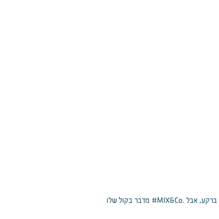
#MIX&Co.
ם ברקע, אבל
מדבר בקול שלו