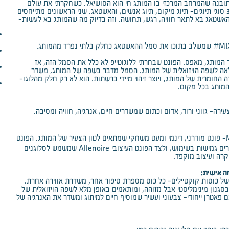
תובנה שהמרחב המרכזי בו המותג חי הוא הסושיאל. כשחקרתי את עולם
הרשתות החברתיות, גיליתי שיש 3 סוגי תיוגים- תיוג מיקום, תיוג אנשים, והאשטאג. שני הראשונים מתייחסים
האשטאג בא לתאר חוויה, רגש, תחושה. וזה בדיוק מה שהמותג בא לעשות-
#MI
שמשלב בתוכו את סמל ההאשטאג כחלק בלתי נפרד מהמותג.
 המותג, מאפס. הפונט שבחרתי ללוגוטייפ לא כלל את הסמל הזה, אז
אה לשפה הויזואלית של המותג. הסמל מדבר בשפה של המותג, משדר
החומרית של המותג, ויוצר זיהוי מיידי ברשתות. הוא לא רק חלק מהלוגו-
המותג בכל מקום.
רה- גווני ורוד, אדום וכתום שמשדרים חיים, אנרגיה, חוויה ומסיבה.
- פונט מודרני, דינמי ומעט משחקי שמתאים לטון הצעיר של המותג. הפונט
Allenoire
ם גמישות בשימוש, ולצד הפונט העיצובי
שמשמש לסלוגנים
קרה ועיצוב מוקפד.
ה אישית:
של כוסות קוקטיילים- כל כוס מספרת סיפור אחר, משדרת אווירה אחרת.
בסגנון מינימליסטי אבל מזוהה, ומותאמים באופן מלא לשפה הויזואלית של
ם פאטרן ייחודי- צבעוני ועשיר שמוסיף חיים למיתוג ומשדר את האנרגיה של