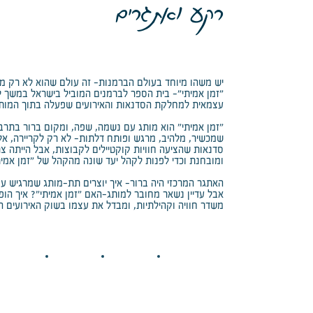
רקע ואתגרים
יש משהו מיוחד בעולם הברמנות- זה עולם שהוא לא רק מק
עצמאית למחלקת הסדנאות והאירועים שפעלה בתוך המותג,
"זמן אמיתי" הוא מותג עם נשמה, שפה, ומקום ברור בתרבות
שמכשיר, מלהיב, מרגש ופותח דלתות- לא רק לקריירה, א
סדנאות שהציעה חוויות קוקטיילים לקבוצות, אבל הייתה צ
ומובחנת וכדי לפנות לקהל יעד שונה מהקהל של ״זמן אמית
האתגר המרכזי היה ברור- איך יוצרים תת-מותג שמרגיש עצמ
אבל עדיין נשאר מחובר למותג-האם "זמן אמיתי"? איך הו
משדר חוויה וקהילתיות, ומבדל את עצמו בשוק האירועים ה