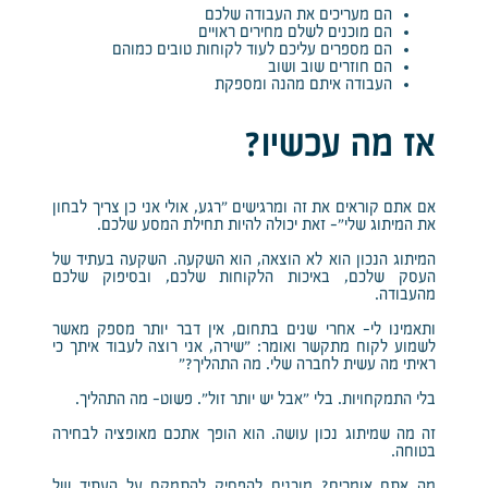
הם מעריכים את העבודה שלכם
הם מוכנים לשלם מחירים ראויים
הם מספרים עליכם לעוד לקוחות טובים כמוהם
הם חוזרים שוב ושוב
העבודה איתם מהנה ומספקת
אז מה עכשיו?
אם אתם קוראים את זה ומרגישים “רגע, אולי אני כן צריך לבחון
את המיתוג שלי”- זאת יכולה להיות תחילת המסע שלכם.
המיתוג הנכון הוא לא הוצאה, הוא השקעה. השקעה בעתיד של
העסק שלכם, באיכות הלקוחות שלכם, ובסיפוק שלכם
מהעבודה.
ותאמינו לי- אחרי שנים בתחום, אין דבר יותר מספק מאשר
לשמוע לקוח מתקשר ואומר: “שירה, אני רוצה לעבוד איתך כי
ראיתי מה עשית לחברה שלי. מה התהליך?”
בלי התמקחויות. בלי “אבל יש יותר זול”. פשוט- מה התהליך.
זה מה שמיתוג נכון עושה. הוא הופך אתכם מאופציה לבחירה
בטוחה.
מה אתם אומרים? מוכנים להפסיק להתמקח על העתיד של