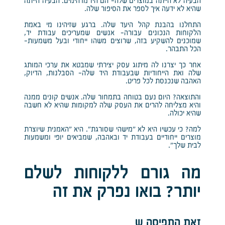
הבעיה לא הייתה במוצרים שלה- הם היו מדהימים. הבעיה הייתה
שהיא לא ידעה איך לספר את הסיפור שלה.
התחלנו בהבנת קהל היעד שלה. ברגע שזיהינו מי באמת
הלקוחות הנכונים עבורה- אנשים שמעריכים עבודת יד,
שמוכנים להשקיע בזה, שרוצים משהו ייחודי ובעל משמעות-
הכל התבהר.
אחר כך יצרנו לה מיתוג עסק יצירתי שמבטא את ערכי המותג
שלה ואת הייחודיות שבעבודת היד שלה- הסבלנות, הדיוק,
האהבה שנכנסת לכל פריט.
והתוצאה? היום נעם בטוחה בתמחור שלה. אנשים קונים ממנה
והיא מצליחה להרים את העסק שלה למקומות שהיא לא חשבה
שהיא יכולה.
למה? כי עכשיו היא לא “מישהי שסורגת”. היא “האמנית שיוצרת
מוצרים ייחודיים בעבודת יד ובאהבה, שמביאים יופי ומשמעות
לבית שלך”.
מה גורם ללקוחות לשלם
יותר? בואו נפרק את זה
זאת התפיסה ש…