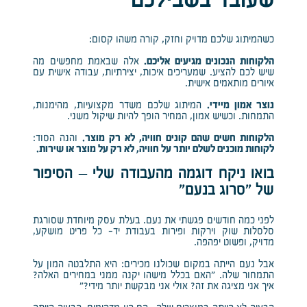
שעובד בשבילכם
כשהמיתוג שלכם מדויק וחזק, קורה משהו קסום:
הלקוחות הנכונים מגיעים אליכם.
אלה שבאמת מחפשים מה
שיש לכם להציע. שמעריכים איכות, יצירתיות, עבודה אישית עם
איורים מותאמים אישית.
נוצר אמון מיידי.
המיתוג שלכם משדר מקצועיות, מהימנות,
התמחות. וכשיש אמון, המחיר הופך להיות שיקול משני.
הלקוחות חשים שהם קונים חוויה, לא רק מוצר.
והנה הסוד:
לקוחות מוכנים לשלם יותר על חוויה, לא רק על מוצר או שירות.
בואו ניקח דוגמה מהעבודה שלי – הסיפור
של “סרוג בנעם”
לפני כמה חודשים פגשתי את נעם. בעלת עסק מיוחדת שסורגת
סלסלות שוק וירקות ופירות בעבודת יד- כל פריט מושקע,
מדויק, ופשוט יפהפה.
אבל נעם הייתה במקום שכולנו מכירים: היא התלבטה המון על
התמחור שלה. “האם בכלל מישהו יקנה ממני במחירים האלה?
איך אני מציגה את זה? אולי אני מבקשת יותר מידי?”