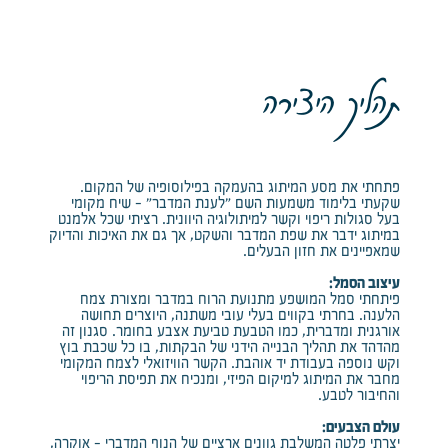
תהליך היצירה
פתחתי את מסע המיתוג בהעמקה בפילוסופיה של המקום.
שקעתי בלימוד משמעות השם "לענת המדבר" - שיח מקומי
בעל סגולות ריפוי וקשר למיתולוגיה היוונית. רציתי שכל אלמנט
במיתוג ידבר את שפת המדבר והשקט, אך גם את האיכות והדיוק
שמאפיינים את חזון הבעלים.
עיצוב הסמל:
פיתחתי סמל המושפע מתנועת הרוח במדבר ומצורת צמח
הלענה. בחרתי בקווים בעלי עובי משתנה, היוצרים תחושה
אורגנית ומדברית, כמו הטבעת טביעת אצבע בחומר. סגנון זה
מהדהד את תהליך הבנייה הידני של הבקתות, בו כל שכבת בוץ
וקש נוספה בעבודת יד אוהבת. הקשר הוויזואלי לצמח המקומי
מחבר את המיתוג למיקום הפיזי, ומנכיח את תפיסת הריפוי
והחיבור לטבע.
עולם הצבעים:
יצרתי פלטה המשלבת גוונים ארציים של הנוף המדברי - אוקרה,