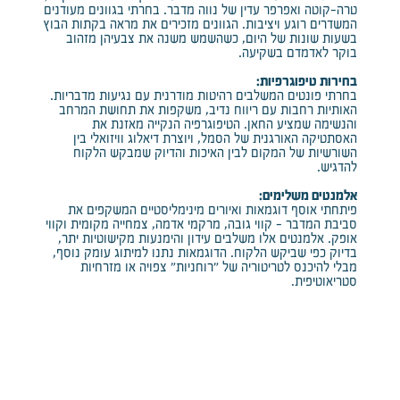
טרה-קוטה ואפרפר עדין של נווה מדבר. בחרתי בגוונים מעודנים
המשדרים רוגע ויציבות. הגוונים מזכירים את מראה בקתות הבוץ
בשעות שונות של היום, כשהשמש משנה את צבעיהן מזהוב
בוקר לאדמדם בשקיעה.
בחירות טיפוגרפיות:
בחרתי פונטים המשלבים רהיטות מודרנית עם נגיעות מדבריות.
האותיות רחבות עם ריווח נדיב, משקפות את תחושת המרחב
והנשימה שמציע החאן. הטיפוגרפיה הנקייה מאזנת את
האסתטיקה האורגנית של הסמל, ויוצרת דיאלוג וויזואלי בין
השורשיות של המקום לבין האיכות והדיוק שמבקש הלקוח
להדגיש.
אלמנטים משלימים:
פיתחתי אוסף דוגמאות ואיורים מינימליסטיים המשקפים את
סביבת המדבר - קווי גובה, מרקמי אדמה, צמחייה מקומית וקווי
אופק. אלמנטים אלו משלבים עידון והימנעות מקישוטיות יתר,
בדיוק כפי שביקש הלקוח. הדוגמאות נתנו למיתוג עומק נוסף,
מבלי להיכנס לטריטוריה של "רוחניות" צפויה או מזרחיות
סטריאוטיפית.