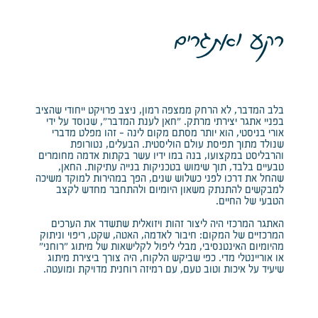
רקע ואתגרים
בלב המדבר, לא הרחק ממצפה רמון, ניצב פרויקט ייחודי שהציב
בפניי אתגר יצירתי מרתק. "חאן לענת המדבר", שנוסד על ידי
אורי בניסטי, הוא יותר מסתם מקום לינה - זהו מפלט מדברי
שנולד מתוך תפיסת עולם הוליסטית. הבעלים, נטורופת
והרבליסט במקצועו, בנה במו ידיו עשר בקתות אדמה מחומרים
טבעיים בלבד, תוך שימוש בטכניקות בנייה עתיקות. החאן,
שהחל את דרכו לפני כשלוש שנים, הפך במהירות למוקד משיכה
למבקשים להתנתק משאון היומיום ולהתחבר מחדש לקצב
הטבעי של החיים.
האתגר המרכזי היה ליצור זהות ויזואלית שתשדר את הערכים
המרכזיים של המקום: חיבור לאדמה, האטה, שקט, ריפוי וניתוק
מהיומיום האינטנסיבי, מבלי ליפול לקלישאות של מיתוג "רוחני"
או אוריינטלי מדי. כפי שביקש הלקוח, היה צורך ביצירת מיתוג
שיעיד על איכות וטוב טעם, עם רמיזה רוחנית מדויקת ומועטה.