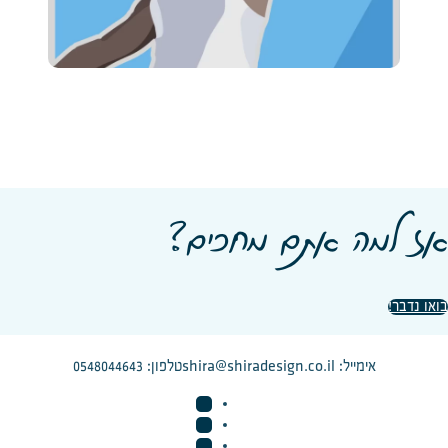
אז למה אתם מחכים?
בואו נדבר!
shira@shiradesign.co.il
אימייל:
טלפון: 0548044643